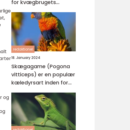
for kvægbrugets
succes
rlige
et,
e
redaktionel
alt
arter
18. January 2024
Skægagame (Pogona
vitticeps) er en populær
d
kæledyrsart inden for
reptilverdenen
r og
 og
redaktionel