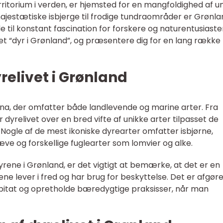
rritorium i verden, er hjemsted for en mangfoldighed af u
ajestætiske isbjerge til frodige tundraområder er Grønla
e til konstant fascination for forskere og naturentusiaste
net “dyr i Grønland”, og præsentere dig for en lang række
yrelivet i Grønland
auna, der omfatter både landlevende og marine arter. Fra
r dyrelivet over en bred vifte af unikke arter tilpasset de
. Nogle af de mest ikoniske dyrearter omfatter isbjørne,
ræve og forskellige fuglearter som lomvier og alke.
rene i Grønland, er det vigtigt at bemærke, at det er en
ene lever i fred og har brug for beskyttelse. Det er afgør
abitat og opretholde bæredygtige praksisser, når man