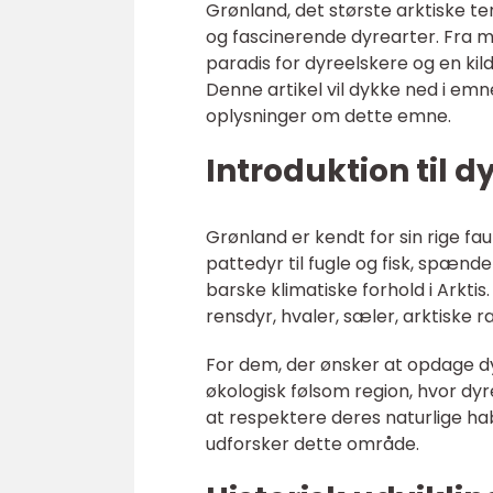
Grønland, det største arktiske te
og fascinerende dyrearter. Fra m
paradis for dyreelskere og en kild
Denne artikel vil dykke ned i em
oplysninger om dette emne.
Introduktion til d
Grønland er kendt for sin rige f
pattedyr til fugle og fisk, spænde
barske klimatiske forhold i Arktis
rensdyr, hvaler, sæler, arktiske 
For dem, der ønsker at opdage dy
økologisk følsom region, hvor dyr
at respektere deres naturlige h
udforsker dette område.