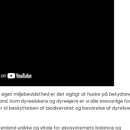
g øget miljøbevidsthed er det vigtigt at huske på betydni
and. Som dyreelskere og dyreejere er vi alle ansvarlige fo
r til beskyttelsen af biodiversitet og bevarelse af dyreliv
Grønland unikke og vitale for økosystemets balance og