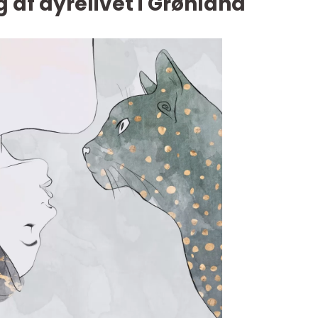
g af dyrelivet i Grønland