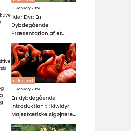
18. January 2024
ktive
Ilder Dyr: En
e
Dybdegående
Præsentation af et
Fascinerende Kæledyr
itive
sis
redaktionel
og
18. January 2024
s.
En dybdegående
og
introduktion til kiwidyr:
Majestætiske sigøjnere i
New Zealands
regnskove