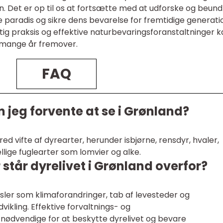
. Det er op til os at fortsætte med at udforske og beund
ke paradis og sikre dens bevarelse for fremtidige generati
 praksis og effektive naturbevaringsforanstaltninger ka
i mange år fremover.
FAQ
n jeg forvente at se i Grønland?
d vifte af dyrearter, herunder isbjørne, rensdyr, hvaler,
llige fuglearter som lomvier og alke.
 står dyrelivet i Grønland overfor?
sler som klimaforandringer, tab af levesteder og
vikling. Effektive forvaltnings- og
 nødvendige for at beskytte dyrelivet og bevare