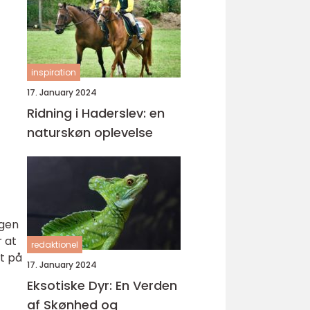
inspiration
17. January 2024
Ridning i Haderslev: en
naturskøn oplevelse
ngen
r at
redaktionel
et på
17. January 2024
Eksotiske Dyr: En Verden
af Skønhed og