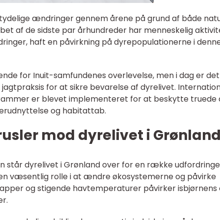
etydelige ændringer gennem årene på grund af både natu
bet af de sidste par århundreder har menneskelig aktivit
dringer, haft en påvirkning på dyrepopulationerne i denn
rende for Inuit-samfundenes overlevelse, men i dag er det
gtpraksis for at sikre bevarelse af dyrelivet. Internation
ammer er blevet implementeret for at beskytte truede 
erudnyttelse og habitattab.
rusler mod dyrelivet i Grønlan
 står dyrelivet i Grønland over for en række udfordringe
r en væsentlig rolle i at ændre økosystemerne og påvirke
skapper og stigende havtemperaturer påvirker isbjørnens
er.