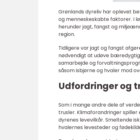
Grønlands dyreliv har oplevet b
og menneskeskabte faktorer. I lø
herunder jagt, fangst og miljøæn
region.
Tidligere var jagt og fangst afgø
nødvendigt at udøve bæredygtig ja
samarbejde og forvaltningsprogr
såsom isbjørne og hvaler mod ov
Udfordringer og t
Som i mange andre dele af verden
trusler. Klimaforandringer spille
dyrenes levevilkår. Smeltende i
hvalernes levesteder og fødekild