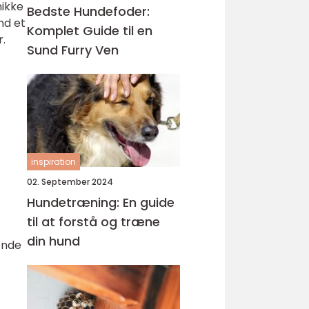
nikke
Bedste Hundefoder:
nd et
Komplet Guide til en
r.
Sund Furry Ven
inspiration
02. September 2024
Hundetræning: En guide
til at forstå og træne
din hund
ende