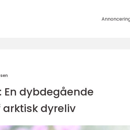
Annoncerin
nsen
d: En dybdegående
arktisk dyreliv