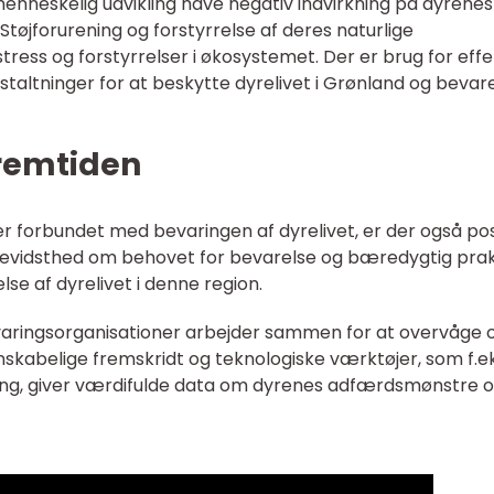
nneskelig udvikling have negativ indvirkning på dyrenes
Støjforurening og forstyrrelse af deres naturlige
ess og forstyrrelser i økosystemet. Der er brug for effe
staltninger for at beskytte dyrelivet i Grønland og bevar
fremtiden
r er forbundet med bevaringen af dyrelivet, er der også pos
 bevidsthed om behovet for bevarelse og bæredygtig prak
lse af dyrelivet i denne region.
varingsorganisationer arbejder sammen for at overvåge 
nskabelige fremskridt og teknologiske værktøjer, som f.ek
ing, giver værdifulde data om dyrenes adfærdsmønstre 