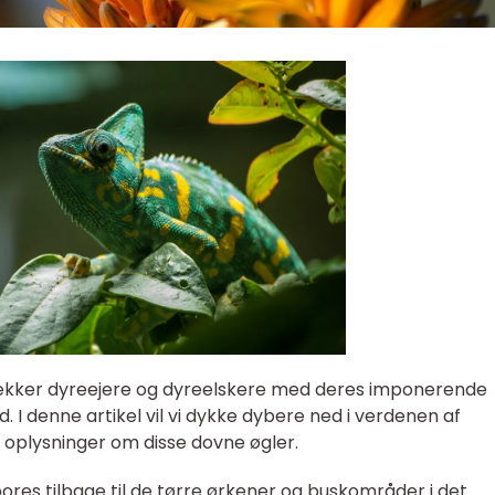
rækker dyreejere og dyreelskere med deres imponerende
I denne artikel vil vi dykke dybere ned i verdenen af
oplysninger om disse dovne øgler.
es tilbage til de tørre ørkener og buskområder i det