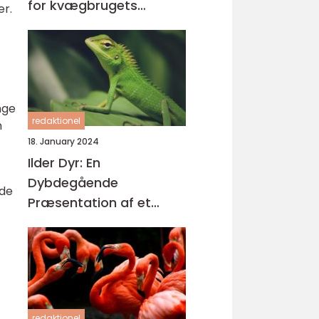
for kvægbrugets
er.
succes
nge
redaktionel
n
18. January 2024
Ilder Dyr: En
Dybdegående
nde
Præsentation af et
Fascinerende Kæledyr
redaktionel