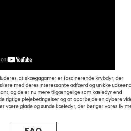
luderes, at skægagamer er fascinerende krybdyr, der
elskere med deres interessante adfærd og unikke udseend
kant, og de er nu mere tilgængelige som kæledyr end
de rigtige plejebetingelser og at oparbejde en dybere vi
 være glade og sunde kæledyr, der beriger vores liv m
FAQ