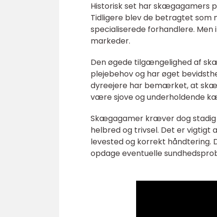
Historisk set har skægagamers p
Tidligere blev de betragtet som 
specialiserede forhandlere. Men i
markeder.
Den øgede tilgængelighed af skæg
plejebehov og har øget bevidsth
dyreejere har bemærket, at skæg
være sjove og underholdende kæ
Skægagamer kræver dog stadig en
helbred og trivsel. Det er vigtigt
levested og korrekt håndtering. 
opdage eventuelle sundhedsprobl