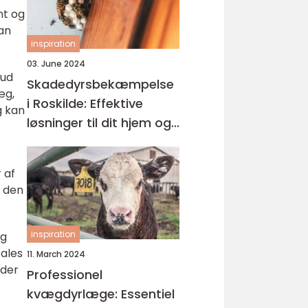
nt og
an
inspiration
03. June 2024
hud
Skadedyrsbekæmpelse
æg,
i Roskilde: Effektive
g kan
løsninger til dit hjem og
virksomhed
 af
m den
inspiration
og
fales
11. March 2024
dder
Professionel
kvægdyrlæge: Essentiel