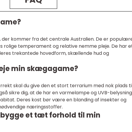
game?
 der kommer fra det centrale Australien. De er populær
s rolige temperament og relative nemme pleje. De har e
deres trekantede hovedform, skællende hud og
pleje min skægagame?
ekt skal du give den et stort terrarium med nok plads ti
også sikre dig, at de har en varmelampe og UVB-belysning
 habitat. Deres kost bør være en blanding af insekter og
nødvendige næringsstoffer.
ygge et tæt forhold til min