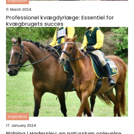
inspiration
11. March 2024
Professionel kvægdyrlæge: Essentiel for
kvægbrugets succes
inspiration
17. January 2024
Ridning i Haderslev: en naturskøn oplevelse