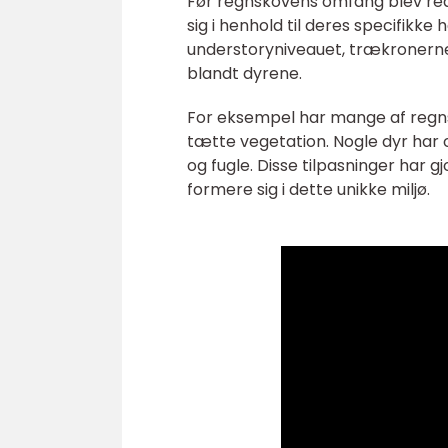
Før regnskovens omfang blev red
sig i henhold til deres specifikke
understoryniveauet, trækronerne 
blandt dyrene.
For eksempel har mange af regnsk
tætte vegetation. Nogle dyr har 
og fugle. Disse tilpasninger har 
formere sig i dette unikke miljø.