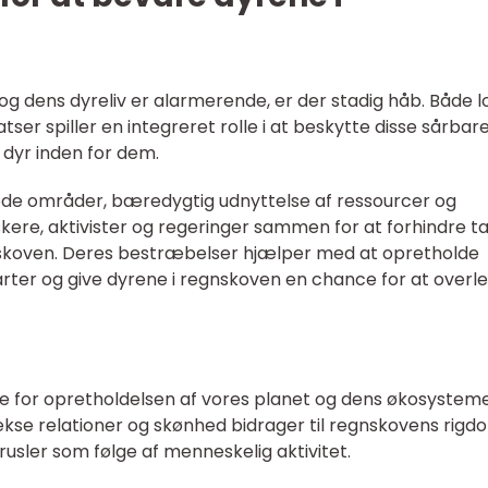
 dens dyreliv er alarmerende, er der stadig håb. Både l
ser spiller en integreret rolle i at beskytte disse sårbar
dyr inden for dem.
de områder, bæredygtig udnyttelse af ressourcer og
skere, aktivister og regeringer sammen for at forhindre t
nskoven. Deres bestræbelser hjælper med at opretholde
rter og give dyrene i regnskoven en chance for at overle
e for opretholdelsen af vores planet og dens økosysteme
ekse relationer og skønhed bidrager til regnskovens rigd
rusler som følge af menneskelig aktivitet.