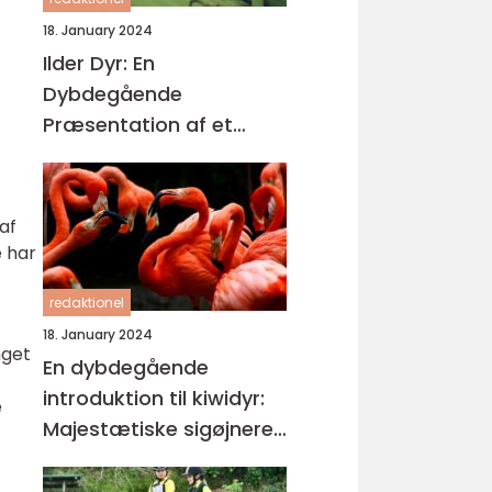
18. January 2024
Ilder Dyr: En
Dybdegående
Præsentation af et
Fascinerende Kæledyr
af
 har
redaktionel
18. January 2024
nget
En dybdegående
introduktion til kiwidyr:
e
Majestætiske sigøjnere i
New Zealands
regnskove