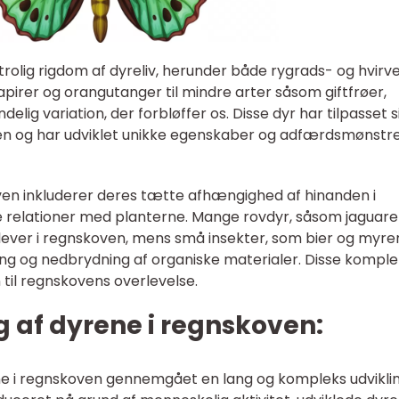
rolig rigdom af dyreliv, herunder både rygrads- og hvirve
tapirer og orangutanger til mindre arter såsom giftfrøer,
ndelig variation, der forbløffer os. Disse dyr har tilpasset s
ven og har udviklet unikke egenskaber og adfærdsmønstre
en inkluderer deres tætte afhængighed af hinanden i
relationer med planterne. Mange rovdyr, såsom jaguare
 lever i regnskoven, mens små insekter, som bier og myrer
ning og nedbrydning af organiske materialer. Disse kompl
 til regnskovens overlevelse.
ng af dyrene i regnskoven:
ne i regnskoven gennemgået en lang og kompleks udviklin