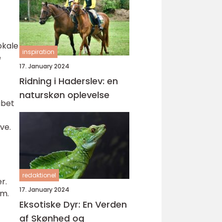
okale
inspiration
e
17. January 2024
Ridning i Haderslev: en
naturskøn oplevelse
abet
ve.
redaktionel
r.
17. January 2024
om.
Eksotiske Dyr: En Verden
af Skønhed og