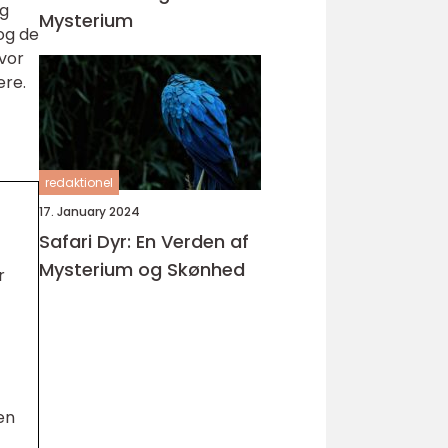
ig
Mysterium
 og de
vor
ere.
redaktionel
17. January 2024
Safari Dyr: En Verden af
Mysterium og Skønhed
r
en