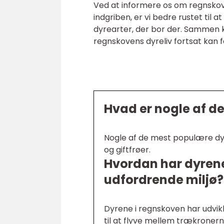
Ved at informere os om regnskove
indgriben, er vi bedre rustet til 
dyrearter, der bor der. Sammen 
regnskovens dyreliv fortsat kan f
Hvad er nogle af d
Nogle af de mest populære dyr 
og giftfrøer.
Hvordan har dyrene 
udfordrende miljø?
Dyrene i regnskoven har udvikl
til at flyve mellem trækronerne