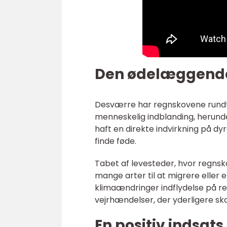
Den ødelæggende
Desværre har regnskovene rundt 
menneskelig indblanding, herund
haft en direkte indvirkning på dy
finde føde.
Tabet af levesteder, hvor regnsk
mange arter til at migrere eller
klimaændringer indflydelse på re
vejrhændelser, der yderligere sk
En positiv indsats