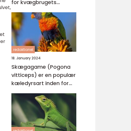
ene
for kvægbrugets
lvet,
succes
det
ber
redaktionel
18. January 2024
Skægagame (Pogona
vitticeps) er en populær
kæledyrsart inden for
reptilverdenen
redaktionel