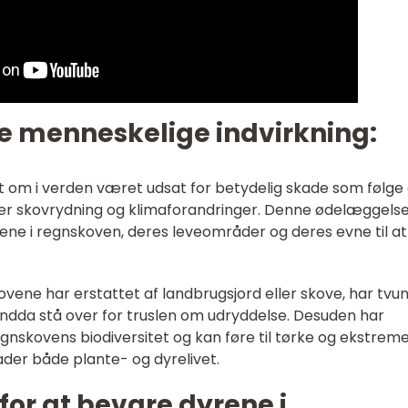
 menneskelige indvirkning:
om i verden været udsat for betydelig skade som følge 
er skovrydning og klimaforandringer. Denne ødelæggelse
rene i regnskoven, deres leveområder og deres evne til at
ovene har erstattet af landbrugsjord eller skove, har tvu
 endda stå over for truslen om udryddelse. Desuden har
gnskovens biodiversitet og kan føre til tørke og ekstrem
ader både plante- og dyrelivet.
 for at bevare dyrene i