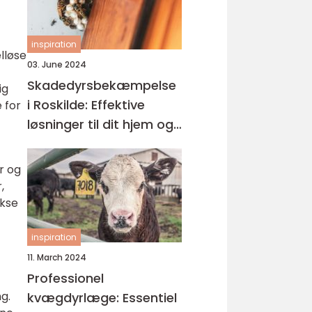
inspiration
lløse
03. June 2024
Skadedyrsbekæmpelse
ig
i Roskilde: Effektive
 for
løsninger til dit hjem og
virksomhed
r og
,
ekse
inspiration
11. March 2024
Professionel
g.
kvægdyrlæge: Essentiel