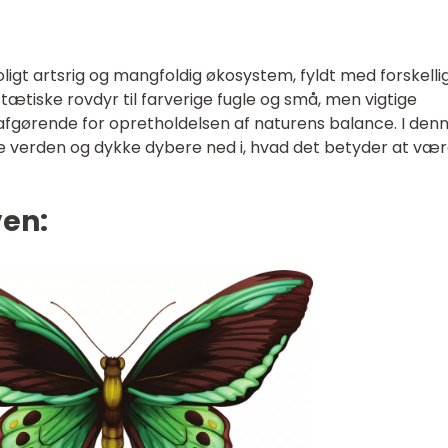
igt artsrig og mangfoldig økosystem, fyldt med forskelli
stætiske rovdyr til farverige fugle og små, men vigtige
 afgørende for opretholdelsen af naturens balance. I den
kke verden og dykke dybere ned i, hvad det betyder at vær
ven: