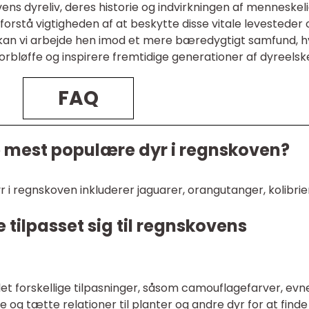
ns dyreliv, deres historie og indvirkningen af menneskel
at forstå vigtigheden af at beskytte disse vitale levesteder
kan vi arbejde hen imod et mere bæredygtigt samfund, h
orbløffe og inspirere fremtidige generationer af dyreelsk
FAQ
e mest populære dyr i regnskoven?
i regnskoven inkluderer jaguarer, orangutanger, kolibrie
tilpasset sig til regnskovens
et forskellige tilpasninger, såsom camouflagefarver, evn
 og tætte relationer til planter og andre dyr for at finde