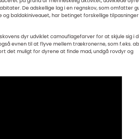
uceret på grund af menneskelig aktivitet, udviklede dyr
 habitater. De adskellige lag i en regnskov, som omfatter gu
og baldakiniveauet, har betinget forskellige tilpasninger
ovens dyr udviklet camouflagefarver for at skjule sig i 
også evnen til at flyve mellem trækronerne, som f.eks. a
gjort det muligt for dyrene at finde mad, undgå rovdyr og