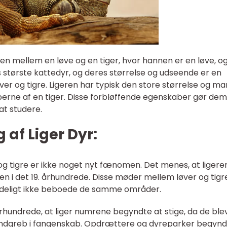
ngen mellem en løve og en tiger, hvor hannen er en løve, o
s største kattedyr, og deres størrelse og udseende er en
er og tigre. Ligeren har typisk den store størrelse og m
erne af en tiger. Disse forbløffende egenskaber gør dem 
t studere.
 af Liger Dyr:
g tigre er ikke noget nyt fænomen. Det menes, at ligere
ien i det 19. århundrede. Disse møder mellem løver og tigr
indeligt ikke beboede de samme områder.
 århundrede, at liger numrene begyndte at stige, da de ble
ndgreb i fangenskab. Opdrættere og dyreparker begynd