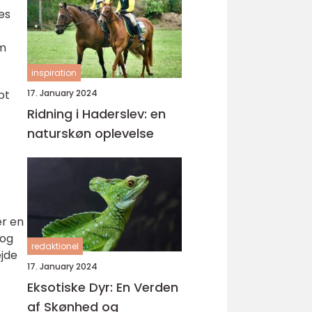
es
om
inspiration
17. January 2024
bt
Ridning i Haderslev: en
naturskøn oplevelse
er en
 og
redaktionel
ejde
17. January 2024
Eksotiske Dyr: En Verden
af Skønhed og