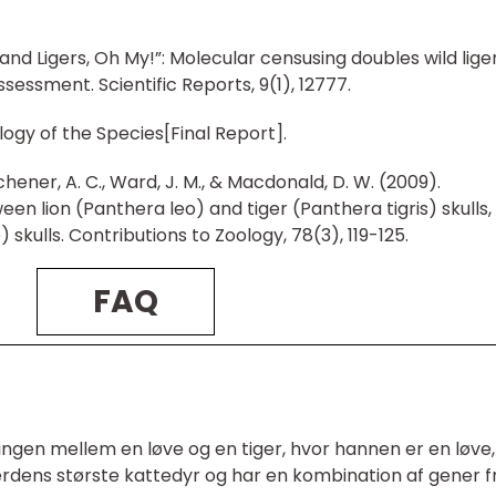
rs, and Ligers, Oh My!”: Molecular censusing doubles wild lige
essment. Scientific Reports, 9(1), 12777.
ology of the Species[Final Report].
itchener, A. C., Ward, J. M., & Macdonald, D. W. (2009).
een lion (Panthera leo) and tiger (Panthera tigris) skulls,
) skulls. Contributions to Zoology, 78(3), 119-125.
FAQ
ningen mellem en løve og en tiger, hvor hannen er en løve,
erdens største kattedyr og har en kombination af gener f