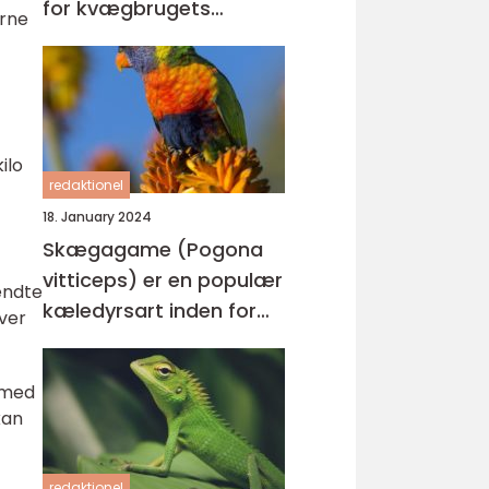
for kvægbrugets
erne
succes
ilo
redaktionel
18. January 2024
Skægagame (Pogona
vitticeps) er en populær
endte
kæledyrsart inden for
ver
reptilverdenen
 med
kan
redaktionel