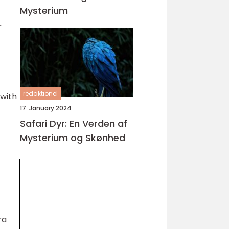
Mysterium
r
redaktionel
 with
17. January 2024
Safari Dyr: En Verden af
Mysterium og Skønhed
ra