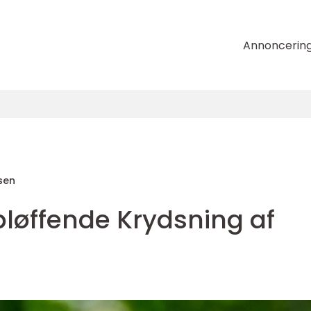
Annoncerin
sen
rbløffende Krydsning af