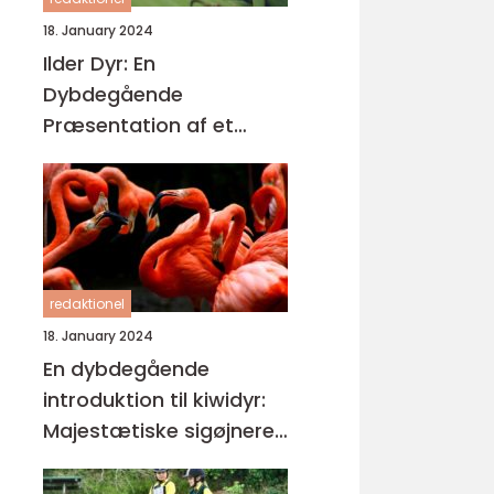
18. January 2024
Ilder Dyr: En
Dybdegående
Præsentation af et
Fascinerende Kæledyr
redaktionel
18. January 2024
En dybdegående
introduktion til kiwidyr:
Majestætiske sigøjnere i
New Zealands
regnskove