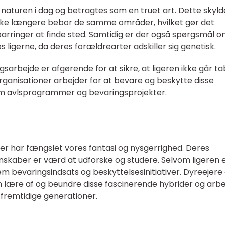
 i naturen i dag og betragtes som en truet art. Dette skyld
 ikke længere bebor de samme områder, hvilket gør det
parringer at finde sted. Samtidig er der også spørgsmål 
s ligerne, da deres forældrearter adskiller sig genetisk.
gsarbejde er afgørende for at sikre, at ligeren ikke går ta
rganisationer arbejder for at bevare og beskytte disse
m avlsprogrammer og bevaringsprojekter.
 der har fængslet vores fantasi og nysgerrighed. Deres
enskaber er værd at udforske og studere. Selvom ligeren 
em bevaringsindsats og beskyttelsesinitiativer. Dyreejere
 lære af og beundre disse fascinerende hybrider og arb
 fremtidige generationer.