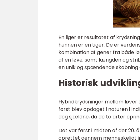
En liger er resultatet af krydsni
hunnen er en tiger. De er verden
kombination af gener fra både løv
af en løve, samt længden og strib
en unik og spændende skabning a
Historisk udvikling
Hybridkrydsninger mellem løver o
først blev opdaget i naturen i Ind
dog sjældne, da de to arter opr
Det var først i midten af det 20.
oprettet gennem menneskeligt i