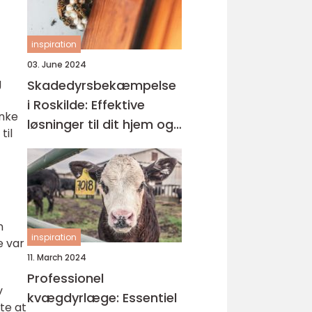
inspiration
03. June 2024
g
Skadedyrsbekæmpelse
i Roskilde: Effektive
anke
løsninger til dit hjem og
til
virksomhed
n
inspiration
e var
11. March 2024
Professionel
v
kvægdyrlæge: Essentiel
te at