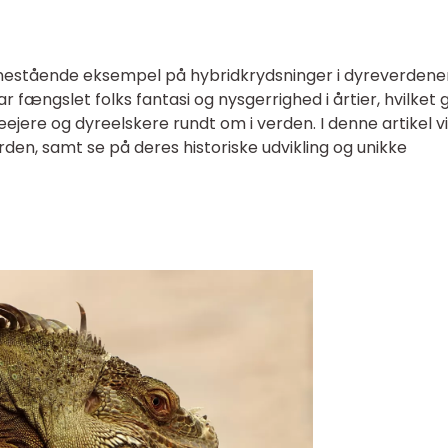
 enestående eksempel på hybridkrydsninger i dyreverdene
fængslet folks fantasi og nysgerrighed i årtier, hvilket 
jere og dyreelskere rundt om i verden. I denne artikel vil
den, samt se på deres historiske udvikling og unikke