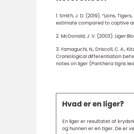
1. Smith, J. D. (2019). “Lions, Tige
estimate compared to captive ass
2. McDonald, J. V. (2003). Liger:Bi
3. Yamaguchi, N., Driscoll, C. A., K
Craniological differentiation betw
notes on liger (Panthera tigris leo
Hvad er en liger?
En liger er resultatet af kryds
og hunnen er en tiger. De er v