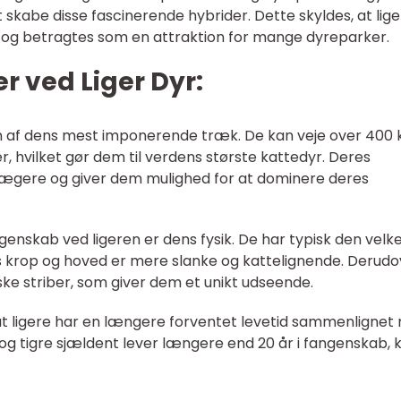
t skabe disse fascinerende hybrider. Dette skyldes, at lig
e og betragtes som en attraktion for mange dyreparker.
 ved Liger Dyr:
 en af dens mest imponerende træk. De kan veje over 400 k
, hvilket gør dem til verdens største kattedyr. Deres
 jægere og giver dem mulighed for at dominere deres
skab ved ligeren er dens fysik. De har typisk den velk
 krop og hoved er mere slanke og kattelignende. Derudo
ske striber, som giver dem et unikt udseende.
t ligere har en længere forventet levetid sammenlignet
og tigre sjældent lever længere end 20 år i fangenskab, 