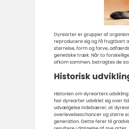
Dyrearter er grupper af organisme
reproducere sig og få frugtbart 
størrelse, form og farve, adfær
genetiske træk. Når to forskellig
afkom sammen, betragtes de som
Historisk udviklin
Historien om dyrearters udvikling 
har dyrearter udviklet sig over 
udvælgelse indebærer, at dyrearte
overlevelseschancer og større sa
generation. Dette fører til gradvi
resultere i dannelse af nye arter.