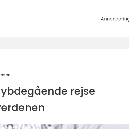
Annoncerin
ensen
 dybdegående rejse
verdenen