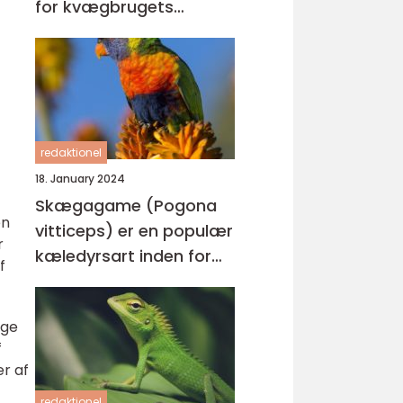
for kvægbrugets
succes
redaktionel
18. January 2024
Skægagame (Pogona
en
vitticeps) er en populær
r
kæledyrsart inden for
f
reptilverdenen
ige
f
er af
redaktionel