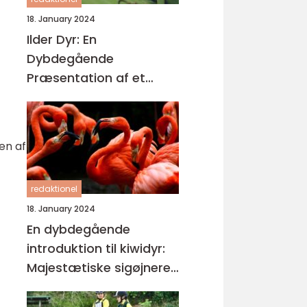
18. January 2024
Ilder Dyr: En
Dybdegående
Præsentation af et
Fascinerende Kæledyr
en af
redaktionel
18. January 2024
En dybdegående
introduktion til kiwidyr:
Majestætiske sigøjnere i
New Zealands
regnskove