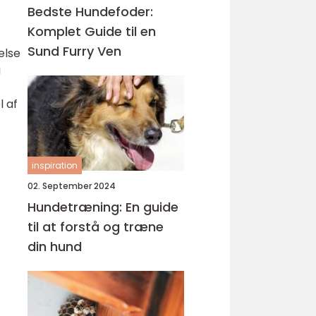
Bedste Hundefoder:
Komplet Guide til en
Sund Furry Ven
else
å
l af
inspiration
02. September 2024
Hundetræning: En guide
til at forstå og træne
din hund