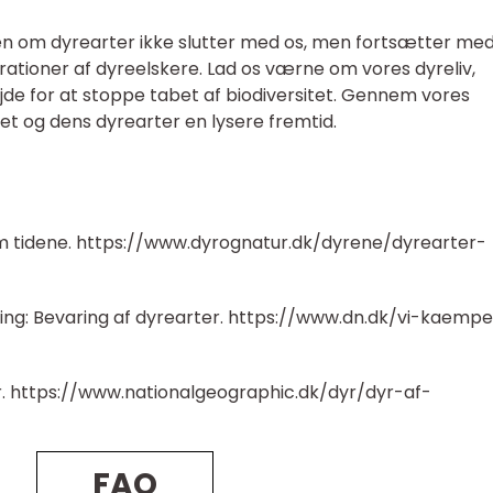
torien om dyrearter ikke slutter med os, men fortsætter med
tioner af dyreelskere. Lad os værne om vores dyreliv,
de for at stoppe tabet af biodiversitet. Gennem vores
net og dens dyrearter en lysere fremtid.
m tidene. https://www.dyrognatur.dk/dyrene/dyrearter-
ng: Bevaring af dyrearter. https://www.dn.dk/vi-kaempe
r. https://www.nationalgeographic.dk/dyr/dyr-af-
FAQ