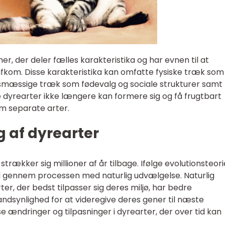
r, der deler fælles karakteristika og har evnen til at
afkom. Disse karakteristika kan omfatte fysiske træk som
dsmæssige træk som fødevalg og sociale strukturer samt
e dyrearter ikke længere kan formere sig og få frugtbart
 separate arter.
g af dyrearter
strækker sig millioner af år tilbage. Ifølge evolutionsteor
tid gennem processen med naturlig udvælgelse. Naturlig
r, der bedst tilpasser sig deres miljø, har bedre
ndsynlighed for at videregive deres gener til næste
se ændringer og tilpasninger i dyrearter, der over tid kan