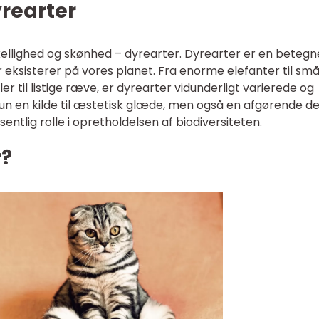
yrearter
ellighed og skønhed – dyrearter. Dyrearter er en betegn
er eksisterer på vores planet. Fra enorme elefanter til sm
er til listige ræve, er dyrearter vidunderligt varierede og
un en kilde til æstetisk glæde, men også en afgørende de
ntlig rolle i opretholdelsen af biodiversiteten.
r?