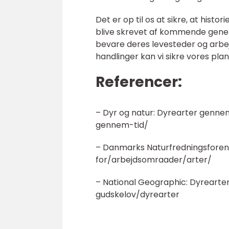
Det er op til os at sikre, at his
blive skrevet af kommende genera
bevare deres levesteder og arbej
handlinger kan vi sikre vores pla
Referencer:
– Dyr og natur: Dyrearter genne
gennem-tid/
– Danmarks Naturfredningsforeni
for/arbejdsomraader/arter/
– National Geographic: Dyrearte
gudskelov/dyrearter