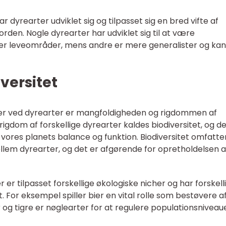
 dyrearter udviklet sig og tilpasset sig en bred vifte af
orden. Nogle dyrearter har udviklet sig til at være
eller leveområder, mens andre er mere generalister og kan
ersitet
ter ved dyrearter er mangfoldigheden og rigdommen af
rigdom af forskellige dyrearter kaldes biodiversitet, og d
r vores planets balance og funktion. Biodiversitet omfatte
llem dyrearter, og det er afgørende for opretholdelsen a
r er tilpasset forskellige økologiske nicher og har forskell
. For eksempel spiller bier en vital rolle som bestøvere a
og tigre er nøglearter for at regulere populationsniveau