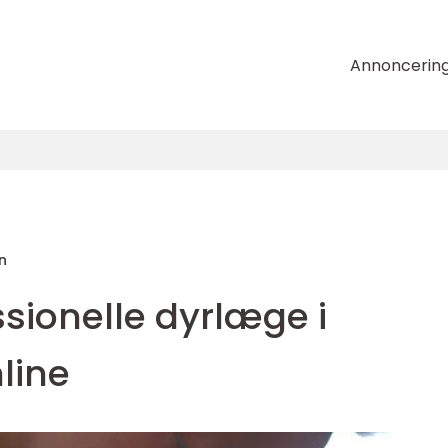
Annoncerin
n
ssionelle dyrlæge i
line