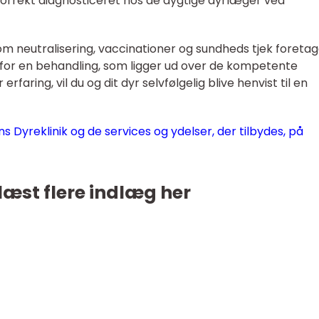
ive korrekt diagnosticeret hos de dygtige dyrlæger ved
om neutralisering, vaccinationer og sundheds tjek foreta
g for en behandling, som ligger ud over de kompetente
faring, vil du og dit dyr selvfølgelig blive henvist til en
Dyreklinik og de services og ydelser, der tilbydes, på
læst flere indlæg her