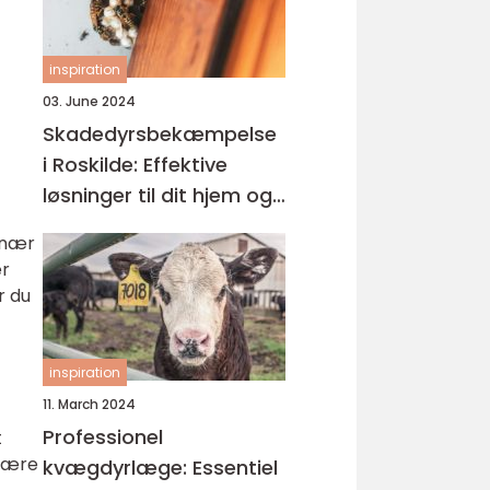
inspiration
03. June 2024
Skadedyrsbekæmpelse
i Roskilde: Effektive
løsninger til dit hjem og
virksomhed
inær
er
r du
inspiration
11. March 2024
Professionel
t
 være
kvægdyrlæge: Essentiel