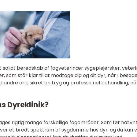
 solidt beredskab af fagveterinær sygeplejersker, veter
er, som står klar til at modtage dig og dit dyr, når I besøg
d andre ord, sikret en tryg og professionel behandling, nå
s Dyreklinik?
tages rigtig mange forskellige fagområder. Som før nævn
ver et bredt spektrum af sygdomme hos dyr, og du kan