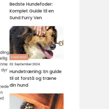
Bedste Hundefoder:
Komplet Guide til en
Sund Furry Ven
dling
inspiration
llig
 Anne
02. September 2024
 dyr
Hundetræning: En guide
til at forstå og træne
din hund
nnede
en
ed