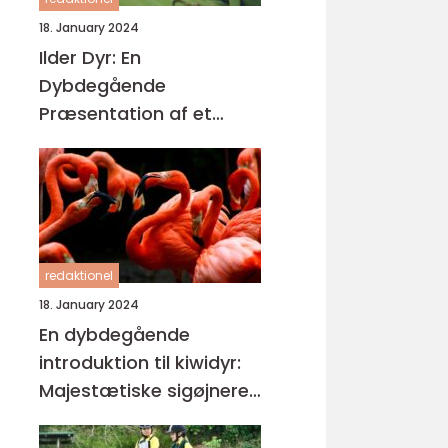
18. January 2024
Ilder Dyr: En
Dybdegående
Præsentation af et
Fascinerende Kæledyr
redaktionel
18. January 2024
En dybdegående
introduktion til kiwidyr:
Majestætiske sigøjnere i
New Zealands
regnskove