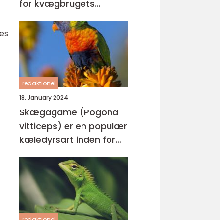
for kvægbrugets
succes
ges
redaktionel
18. January 2024
Skægagame (Pogona
vitticeps) er en populær
kæledyrsart inden for
reptilverdenen
redaktionel