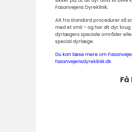
sikker på, at dit dyr altid vil bl
Fasanvejens Dyreklinik.
Alt fra standard procedurer så s
med et smil – og har dit dyr bru
dyrlægers speciale områder eller er
special dyrlæge.
Du kan læse mere om Fasanvejens 
fasanvejensdyreklinik.dk
Få 