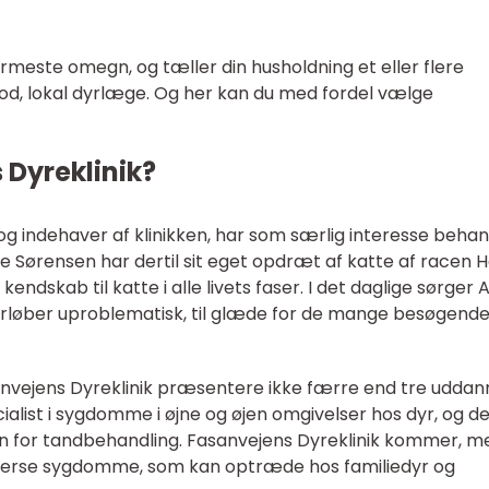
rmeste omegn, og tæller din husholdning et eller flere
od, lokal dyrlæge. Og her kan du med fordel vælge
Dyreklinik?
 indehaver af klinikken, har som særlig interesse behan
 Sørensen har dertil sit eget opdræt af katte af racen He
ndskab til katte i alle livets faser. I det daglige sørger
 forløber uproblematisk, til glæde for de mange besøgende
nvejens Dyreklinik præsentere ikke færre end tre udda
ialist i sygdomme i øjne og øjen omgivelser hos dyr, og d
en for tandbehandling. Fasanvejens Dyreklinik kommer, m
diverse sygdomme, som kan optræde hos familiedyr og