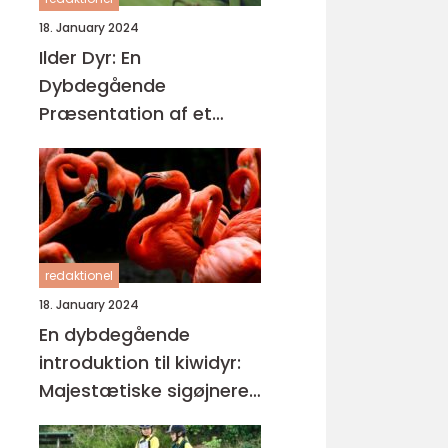
18. January 2024
Ilder Dyr: En
Dybdegående
Præsentation af et
Fascinerende Kæledyr
redaktionel
18. January 2024
En dybdegående
introduktion til kiwidyr:
Majestætiske sigøjnere i
New Zealands
regnskove