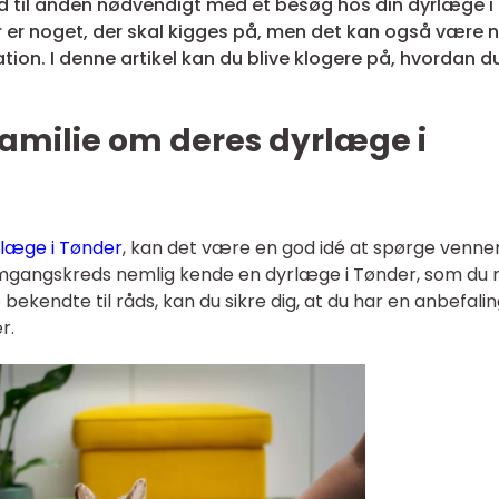
tid til anden nødvendigt med et besøg hos din dyrlæge i
r er noget, der skal kigges på, men det kan også være 
ation. I denne artikel kan du blive klogere på, hvordan d
amilie om deres dyrlæge i
rlæge i Tønder
, kan det være en god idé at spørge venne
 din omgangskreds nemlig kende en dyrlæge i Tønder, som du
ekendte til råds, kan du sikre dig, at du har en anbefalin
r.