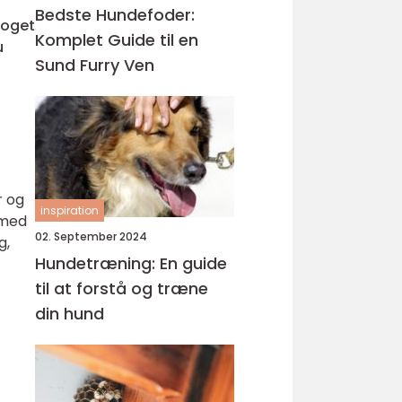
Bedste Hundefoder:
noget
Komplet Guide til en
u
Sund Furry Ven
r og
inspiration
 med
02. September 2024
g,
Hundetræning: En guide
til at forstå og træne
din hund