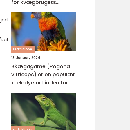
for kvægbrugets
succes
 god
, at
redaktionel
18. January 2024
Skægagame (Pogona
vitticeps) er en populær
kæledyrsart inden for
reptilverdenen
redaktionel