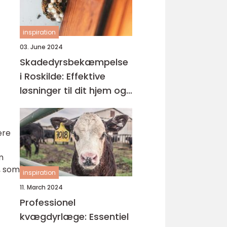
inspiration
03. June 2024
Skadedyrsbekæmpelse
i Roskilde: Effektive
løsninger til dit hjem og
virksomhed
ære
m
, som
inspiration
11. March 2024
Professionel
kvægdyrlæge: Essentiel